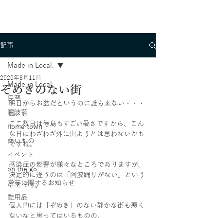
記事
Made in Local.
2020年8月11日
Made in Local.
ぞめきのない街
民藝
明日からお盆だというのに誰も来ない・・・
阿波藍
困、、
ここ数日は徳島もすごい暑さですから、こん
home town
な日にわざわざ外に出ようとは思わないかも
商いもの
ですね。
イベント
感染症の影響が様々なところでありますが、
on the go.
決定的に違うのは「阿波踊りがない」という
営業に関するお知らせ
ことです。
愛用品
個人的には「ぞめき」のない静かな街も悪く
ないなと思ってはいるものの、