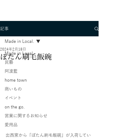
記事
Made in Local.
2024年2月18日
Made in Local.
ぼたん刷毛飯碗
民藝
阿波藍
home town
商いもの
イベント
on the go.
営業に関するお知らせ
愛用品
出西窯から「ぼたん刷毛飯碗」が入荷してい