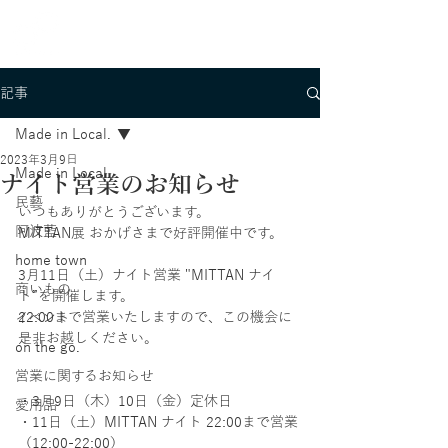
記事
Made in Local.
2023年3月9日
Made in Local.
ナイト営業のお知らせ
民藝
いつもありがとうございます。
阿波藍
MITTAN展 おかげさまで好評開催中です。
home town
3月11日（土）ナイト営業 "MITTAN ナイ
商いもの
ト”を開催します。
22:00まで営業いたしますので、この機会に
イベント
是非お越しください。
on the go.
営業に関するお知らせ
・3月9日（木）10日（金）定休日
愛用品
・11日（土）MITTAN ナイト 22:00まで営業
（12:00-22:00）