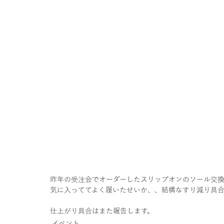
昨年の受注会でオーダーしたスリップオンのソール交
気に入っててよく履いたせいか、、結構なすり減り具
仕上がり具合はまた報告します。
イベント