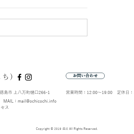
のお洋服の受注会
沖縄の民具づくりワークシ
ップ
こち)
お問い合わせ
徳島市 上八万町樋口266-1
営業時間：12:00〜19:00
定休日：
MAIL：mail@ochicochi.info
クセス
Copyright © 2019 遠近 All Rights Reserved.