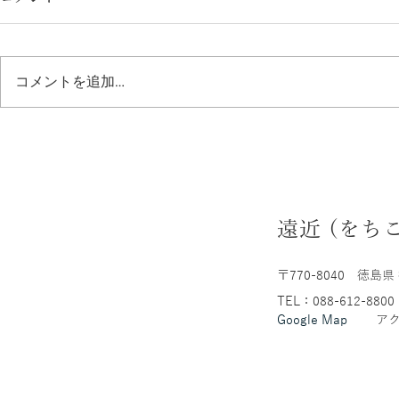
コメントを追加…
キヤリコ：インド手仕事布の
YAMMA
世界 2026
2026
遠近 (をち
〒770-8040
徳島県 
TEL：088-612-8800
Google Map
ア