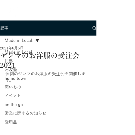
記事
Made in Local.
2021年6月5日
Made in Local.
ヤンマのお洋服の受注会
民藝
2021
阿波藍
恒例のヤンマのお洋服の受注会を開催しま
home town
す。
商いもの
イベント
on the go.
営業に関するお知らせ
愛用品