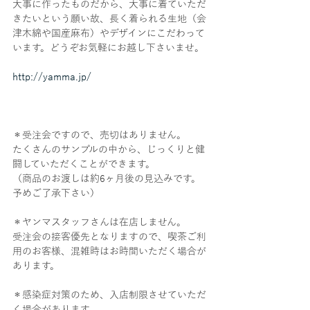
大事に作ったものだから、大事に着ていただ
きたいという願い故、長く着られる生地（会
津木綿や国産麻布）やデザインにこだわって
います。どうぞお気軽にお越し下さいませ。
ㅤㅤㅤㅤㅤㅤㅤㅤㅤㅤㅤㅤㅤ ㅤㅤㅤㅤㅤㅤㅤㅤㅤㅤㅤㅤㅤ
http://yamma.jp/
＊受注会ですので、売切はありません。
たくさんのサンプルの中から、じっくりと健
闘していただくことができます。
（商品のお渡しは約6ヶ月後の見込みです。
予めご了承下さい）
＊ヤンマスタッフさんは在店しません。
受注会の接客優先となりますので、喫茶ご利
用のお客様、混雑時はお時間いただく場合が
あります。
＊感染症対策のため、入店制限させていただ
く場合があります。