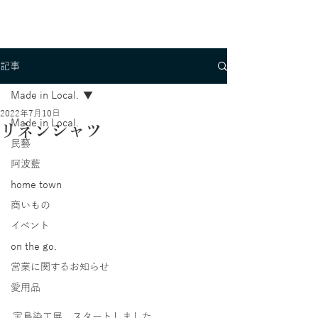
記事
Made in Local.
2022年7月10日
Made in Local.
リネンシャツ
民藝
阿波藍
home town
商いもの
イベント
on the go.
営業に関するお知らせ
愛用品
宝島染工展、スタートしました。