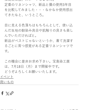
定番のリネンシャツ、新品と僕の使用3年目
を比較してみました・・・なかなか使用感出
てきたなと、いうところ。
目に見える色落ちはもちろんとして、使い込
んだ生地の馴染み具合や肌触りの良さも楽し
んでいただければと。
新品がベストじゃないというか、着て洗濯す
るごとに育つ感覚がある定番リネンシャツで
す。
この機会に是非お求め下さい。宝島染工展
は、7月18日（月）まで開催中です。
どうぞよろしくお願いいたします。
イベント
商いもの