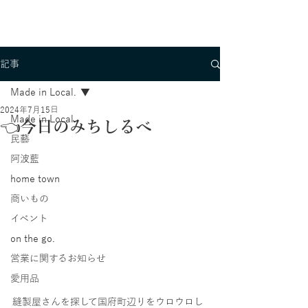
記事
Made in Local.
2024年7月15日
Made in Local.
👈今日のみちしるべ
民藝
阿波藍
home town
商いもの
イベント
on the go.
営業に関するお知らせ
愛用品
縫製屋さんを探して国府町辺りをウロウロし