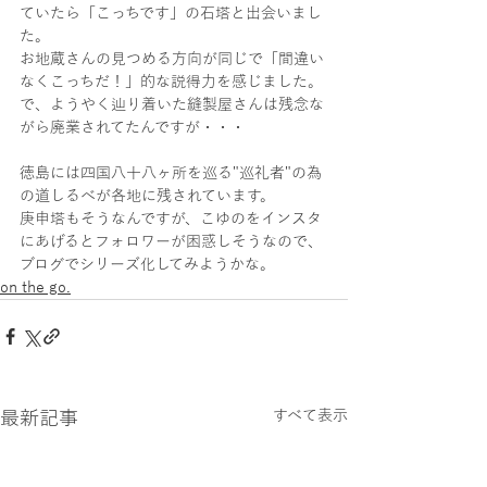
ていたら「こっちです」の石塔と出会いまし
た。
お地蔵さんの見つめる方向が同じで「間違い
なくこっちだ！」的な説得力を感じました。
で、ようやく辿り着いた縫製屋さんは残念な
がら廃業されてたんですが・・・
徳島には四国八十八ヶ所を巡る"巡礼者"の為
の道しるべが各地に残されています。
庚申塔もそうなんですが、こゆのをインスタ
にあげるとフォロワーが困惑しそうなので、
ブログでシリーズ化してみようかな。
on the go.
最新記事
すべて表示