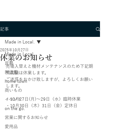
記事
Made in Local.
2025年10月27日
Made in Local.
休業のお知らせ
民藝
売場入替えと機材メンテナンスのため下記期
阿波藍
間店舗は休業します。
ご迷惑をおかけ致しますが、よろしくお願い
home town
します。
商いもの
・10月27日(月)～29日（水）臨時休業
イベント
・10月30日（木）31日（金）定休日
on the go.
営業に関するお知らせ
愛用品