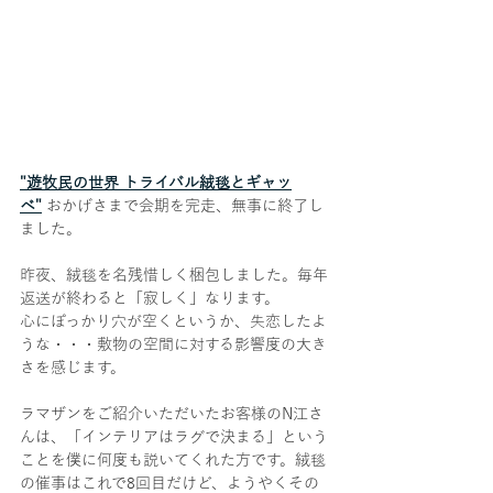
"遊牧民の世界 トライバル絨毯とギャッ
ベ"
 おかげさまで会期を完走、無事に終了し
ました。
昨夜、絨毯を名残惜しく梱包しました。毎年
返送が終わると「寂しく」なります。
心にぽっかり穴が空くというか、失恋したよ
うな・・・敷物の空間に対する影響度の大き
さを感じます。
ラマザンをご紹介いただいたお客様のN江さ
んは、「インテリアはラグで決まる」という
ことを僕に何度も説いてくれた方です。絨毯
の催事はこれで8回目だけど、ようやくその