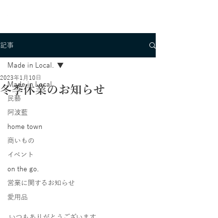
記事
Made in Local.
2023年1月10日
Made in Local.
冬季休業のお知らせ
民藝
阿波藍
home town
商いもの
イベント
on the go.
営業に関するお知らせ
愛用品
いつもありがとうございます。