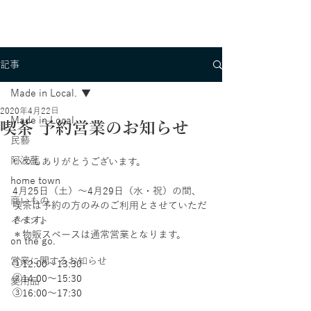
記事
Made in Local.
2020年4月22日
Made in Local.
喫茶 予約営業のお知らせ
民藝
阿波藍
いつもありがとうございます。
home town
4月25日（土）〜4月29日（水・祝）の間、
商いもの
喫茶は予約の方のみのご利用とさせていただ
きます。
イベント
＊物販スペースは通常営業となります。
on the go.
営業に関するお知らせ
①12:00〜13:30
②14:00〜15:30
愛用品
③16:00〜17:30