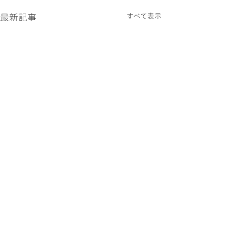
最新記事
すべて表示
コメント
続・小さな定番