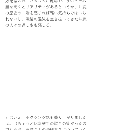
方記載されているもの）現場でこういったお
話を聞くとリアリティがあるというか、沖縄
の歴史の一端を感じれば軽い気持ちではいら
れないし、戦後の混沌を生き抜いてきた沖縄
の人々の逞しさも感じる。
とはいえ、ボクシング話も盛り上がりました
よ。（ちょうど比嘉選手の試合の後だったの
で）ただ、宮城さんの沖縄弁？についていく