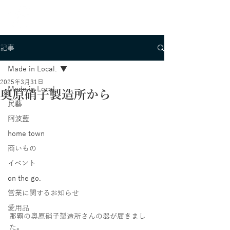
記事
Made in Local.
2025年3月31日
Made in Local.
奥原硝子製造所から
民藝
阿波藍
home town
商いもの
イベント
on the go.
営業に関するお知らせ
愛用品
那覇の奥原硝子製造所さんの器が届きまし
た。