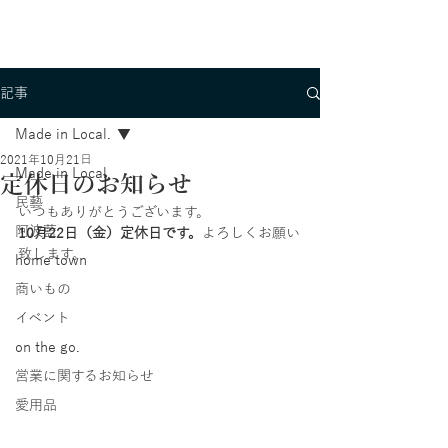
記事
Made in Local.
2021年10月21日
Made in Local.
定休日のお知らせ
民藝
いつもありがとうございます。
阿波藍
10月22日（金）定休日です。
よろしくお願い
致します。
home town
商いもの
イベント
on the go.
営業に関するお知らせ
愛用品