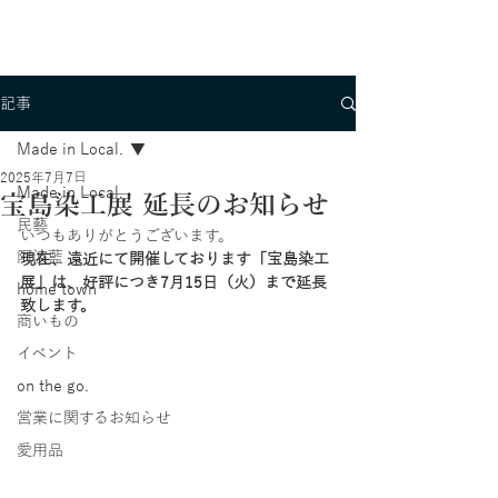
記事
Made in Local.
2025年7月7日
Made in Local.
宝島染工展 延長のお知らせ
民藝
いつもありがとうございます。
阿波藍
現在、遠近にて開催しております「宝島染工
展」は、好評につき7月15日（火）まで延長
home town
致します。
商いもの
イベント
on the go.
営業に関するお知らせ
愛用品