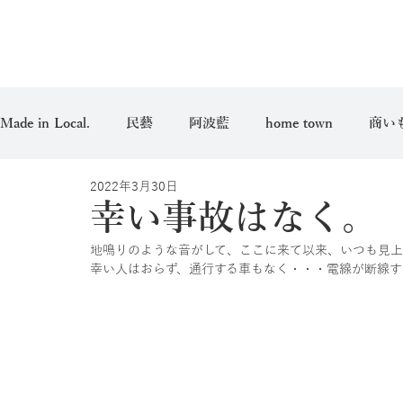
Made in Local.
民藝
阿波藍
home town
商い
2022年3月30日
愛用品
幸い事故はなく。
地鳴りのような音がして、ここに来て以来、いつも見
幸い人はおらず、通行する車もなく・・・電線が断線す