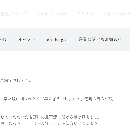
遠近について
Made in Local.
アクセス
お問い合わ
もの
イベント
on the go.
営業に関するお知らせ
て花粉症でしょうか？
の早い蚊に刺されたり（早すぎるでしょ）と、徳島も寒さが緩
させていただいた吉野川の最下流に架かる橋が見えます。
大橋」だそう・・・うーん汗、、まあ仕方ないでしょう。