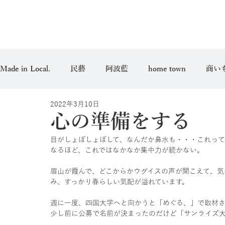
Made in Local.
民藝
阿波藍
home town
商い
2022年3月10日
愛用品
心の準備をする
目がしょぼしょぼして、なんだか鼻水も・・・これっ
なるほど、これではなかなか集中力が続かない。
眉山が霞んで、どこからかウグイスの声が聞こえて、気
み、すっかり春らしい気配が溢れています。
週に一度、四国大学へと向かうと「めぐる、」で取材
少し前に公募で名前が決まったのだけど「サンライズ