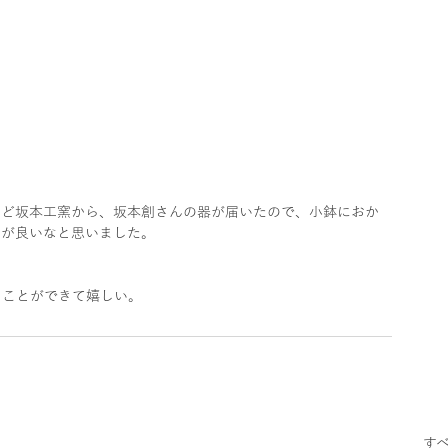
うど坂本工窯から、坂本創さんの器が届いたので、小鉢におか
じが良いなと思いました。
ることができて嬉しい。
す