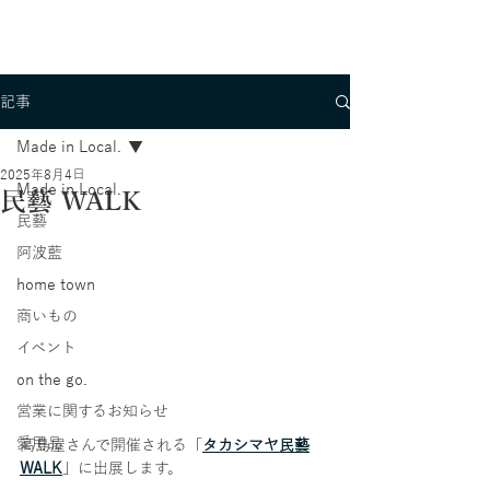
記事
Made in Local.
2025年8月4日
Made in Local.
民藝 WALK
民藝
阿波藍
home town
商いもの
イベント
on the go.
営業に関するお知らせ
愛用品
高島屋さんで開催される「
タカシマヤ民藝
WALK
」に出展します。