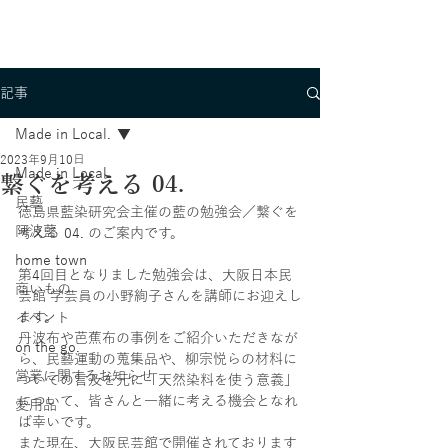
記事
Made in Local.
2023年9月10日
Made in Local.
繋ぐを考える 04.
民藝
徳島県藍染研究会主催の藍の勉強会／繋ぐを
阿波藍
考える 04. のご案内です。
home town
第4回目となりました勉強会は、大阪日本民
商いもの
芸館 学芸員の小野絢子さんを講師にお迎えし
ます。
イベント
丹波布や芭蕉布の事例をご紹介いただきなが
on the go.
ら、民藝運動の蒐集品や、柳宗悦らの材料に
営業に関するお知らせ
ついての言及を元に「天然染料を使う意義」
について、皆さんと一緒に考える機会となれ
愛用品
ば幸いです。
また現在、大阪民芸館で開催されております