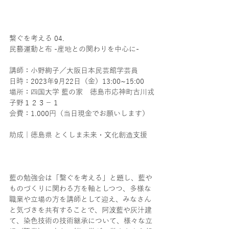
繋ぐを考える 04.
民藝運動と布 -産地との関わりを中心に-
講師：小野絢子／大阪日本民芸館学芸員
日時：2023年9月22日（金）13:00~15:00
場所：四国大学 藍の家　徳島市応神町古川戎
子野１２３−１
会費：1.000円（当日現金でお願いします）
助成｜徳島県 とくしま未来・文化創造支援
藍の勉強会は「繫ぐを考える」と題し、藍や
ものづくりに関わる方を軸としつつ、多様な
職業や立場の方を講師として迎え、みなさん
と気づきを共有することで、阿波藍や灰汁建
て、染色技術の技術継承について、様々な立