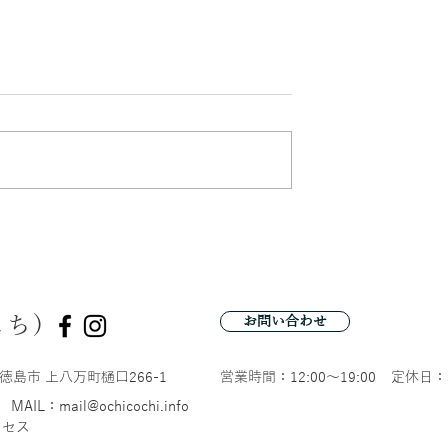
嵐のあと
ました。
こち)
お問い合わせ
徳島市 上八万町樋口266-1
営業時間：12:00〜19:00
定休日：
MAIL：mail@ochicochi.info
クセス