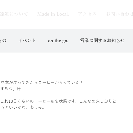
遠近について
Made in Local.
アクセス
お問い合わ
もの
イベント
on the go.
営業に関するお知らせ
た見本が戻ってきたらコーヒーが入っていた！
張するな、汗
これ10日くらいのコーヒー断ち状態です。こんなの久しぶりと
ょうどいいかな。楽しみ。