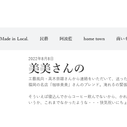
Made in Local.
民藝
阿波藍
home town
商い
2022年8月8日
愛用品
美美さんの
工藝風向・高木崇雄さんから連絡をいただいて、送っ
福岡の名店「珈琲美美」さんのブレンド。淹れるの緊
そういえば寝込んでからコーヒー飲んでないから、かれ
いうか、これまでなかったような・・・快気祝いにち