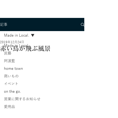
記事
Made in Local.
2019年12月24日
Made in Local.
赤い鳥が飛ぶ風景
民藝
阿波藍
home town
商いもの
イベント
on the go.
営業に関するお知らせ
愛用品