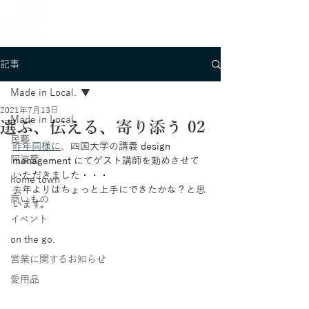
記事
Made in Local.
2021年7月13日
Made in Local.
選ぶ、伝える、寄り添う 02
民藝
昨年同様に
、
四国大学の講義 design 
阿波藍
management にてゲスト講師を勤めさせて
いただきました・・・
home town
去年よりはちょっと上手にできたかな？と思
商いもの
います。
イベント
on the go.
営業に関するお知らせ
愛用品