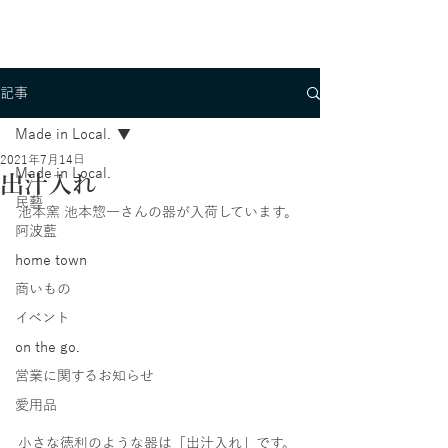
記事
Made in Local.
2021年7月14日
Made in Local.
出汁入れ
民藝
池本窯 池本惣一さんの器が入荷しています。
阿波藍
home town
商いもの
イベント
on the go.
営業に関するお知らせ
愛用品
小さな徳利のような器は「出汁入れ」です。