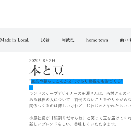
Made in Local.
民藝
阿波藍
home town
商い
2020年8月2日
愛用品
本と豆
"
生業や暮らしこそが文化であり景観をも形づくる"
ランドスケープデザイナーの田瀬さんは、西村さんのイ
ある職種の人について「前例のないことをやりたがら
関係つくるのは難しいけれど、じわじわとやれたらい
小原社長が「縦割りだからね」と笑って豆を届けてく
新しいブレンドらしい。美味しくいただきます。