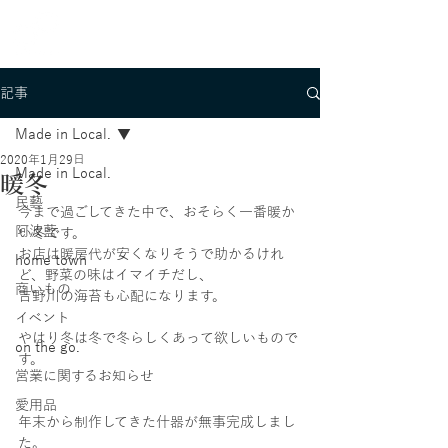
記事
Made in Local.
2020年1月29日
Made in Local.
暖冬
民藝
今まで過ごしてきた中で、おそらく一番暖か
阿波藍
い冬です。
お店は暖房代が安くなりそうで助かるけれ
home town
ど、野菜の味はイマイチだし、
商いもの
吉野川の海苔も心配になります。
イベント
やはり冬は冬で冬らしくあって欲しいもので
on the go.
す。
営業に関するお知らせ
愛用品
年末から制作してきた什器が無事完成しまし
た。