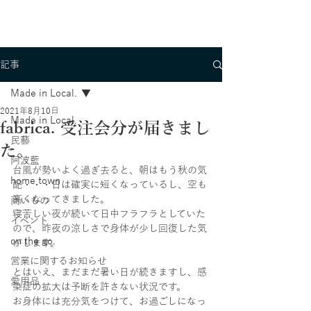
記事
Made in Local.
2021年8月10日
Made in Local.
fabrica. 受注会分が届きまし
民藝
た。
阿波藍
台風が勢いよく過ぎ去ると、朝はもう秋の気
home town
配・・・日は確実に短くなっているし、空も
高くなってきました。
商いもの
寝苦しい夜が続いて日中フラフラとしていた
イベント
ので、昨夜の涼しさで身体が少し回復した気
on the go.
がします。
営業に関するお知らせ
とはいえ、まだまだ暑い日が続きますし、感
愛用品
染症の拡大は予断を許さない状況です。
お身体には充分気をつけて、お過ごしになっ