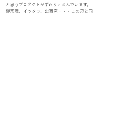
と思うプロダクトがずらりと並んでいます。
柳宗理、イッタラ、出西窯・・・この辺と同
居すると普通にいい感じと思います。
良品計画さんとは違うゴールを目指しはじめ
た皆さん、これでいい→これがいいを探し始
めた皆さん、
そして、このブログを読んでくれている皆さ
んにこそ、劇的にTGをおすすめしたいです。
ご来店をお待ちしております。
イベント
on the go.
最新記事
すべて表示