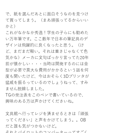
で、紙を選んだあとに面白そうなのを見つけ
て買ってしまう。（まあ頑張ってるからいい
かと）
これがなかなか秀逸！学生の子らにも勧めた
い万年筆です。ここ数年で日本の筆記具のデ
ザインは飛躍的に良くなったと思う。（け
ど、まだまだ軽い。それは重さじゃなくて色
気かな）メーカに文句ばっかり言ってた20年
前が懐かしい・・・当時は開発するのには金
型が必要で莫大な費用がかかるという話を何
度も聞いたけど、今はおそらく3Dプリンタが
猛威を振るっているのでしょうねって、すみ
ません脱線しました。
TGの受注表をこのペンで書いているので、
興味のある方は声かけてくださいね。
文具館へ行ってレジを済ませるときは「頑張
ってください」と声をかけてしまう。。OB
だと誰も気がつかないけど。
それとパイロットのコンバーターってすごく