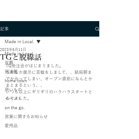
記事
Made in Local.
2023年6月11日
Made in Local.
TGと脱線話
民藝
TG受注会がはじまりました。
阿波藍
なかなか展示に苦戦をしまして、、結局朝ま
でかかってしまい、オープン直前になんとか
home town
まとまるという、、
商いもの
いつも以上にギリギリのハラハラスタートと
なりました。
イベント
on the go.
営業に関するお知らせ
愛用品