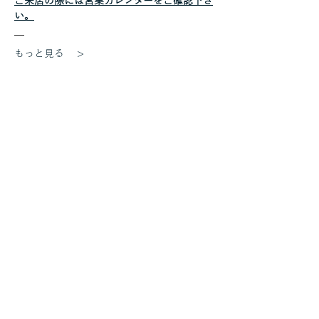
ご来店の際には営業カレンダーをご確認下さ
い。
もっと見る >
このイベントをシェア
遠近 (をちこち)
お問い合わせ
〒770-8040
徳島県 徳島市 上八万町樋口266-1
TEL：088-612-8800
MAIL：mail@ochicochi.info
Google Map
アクセス
営業時間：12:00〜19:00
定休日：木・金
Copyright © 2019 遠近 All Rights Reserved.