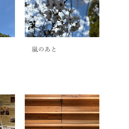
。
嵐のあと