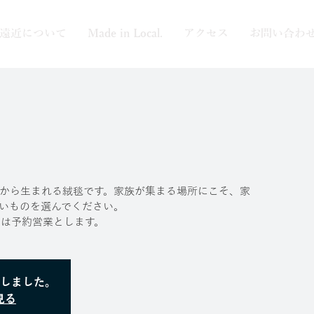
遠近について
Made in Local.
アクセス
お問い合わ
らしから生まれる絨毯です。家族が集まる場所にこそ、家
いものを選んでください。
金）は予約営業とします。
しました。
見る