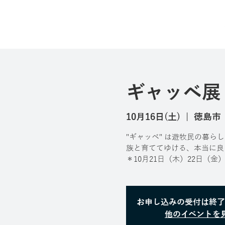
ギャッベ展
10月16日(土)
  |  
徳島市
"ギャッベ" は遊牧民の暮
族と育ててゆける、本当に良
＊10月21日（木）22日（
お申し込みの受付は終了
他のイベントを