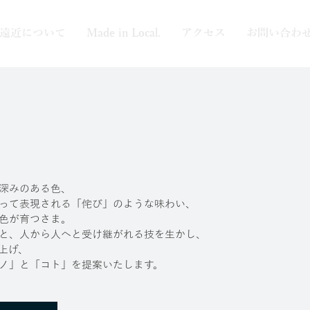
遠近について
Made in Local.
アクセス
お問い合わ
深みのある色、
って表現される「侘び」のような味わい、
色が育つさま。
と、人から人へと受け継がれる技を生かし、
上げ、
ノ」と「コト」を提案いたします。