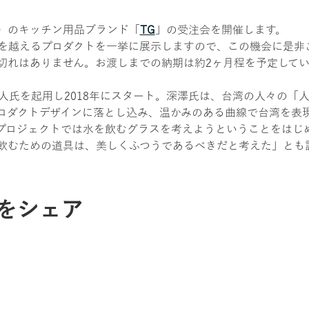
）のキッチン用品ブランド「
TG
」の受注会を開催します。
種類を越えるプロダクトを一挙に展示しますので、この機会に是非
切れはありません。お渡しまでの納期は約2ヶ月程を予定してい
直人氏を起用し2018年にスタート。深澤氏は、台湾の人々の「
ロダクトデザインに落とし込み、温かみのある曲線で台湾を表
プロジェクトでは水を飲むグラスを考えようということをはじ
飲むための道具は、美しくふつうであるべきだと考えた」とも
をシェア