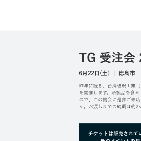
TG 受注会 
6月22日(土)
  |  
徳島市
昨年に続き、台湾玻璃工業（
を開催します。新製品を含めT
ので、この機会に是非ご来店
ん。お渡しまでの納期は約2
チケットは販売されて