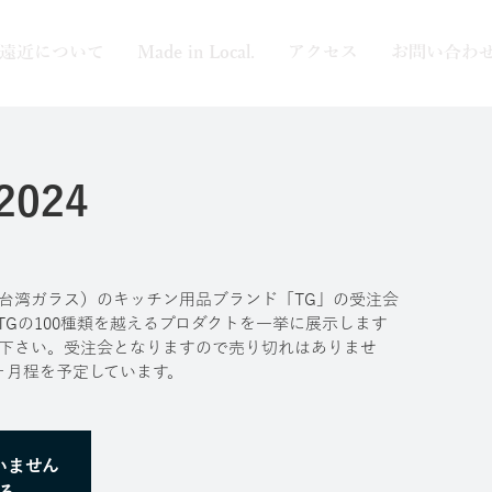
遠近について
Made in Local.
アクセス
お問い合わ
2024
台湾ガラス）のキッチン用品ブランド「TG」の受注会
Gの100種類を越えるプロダクトを一挙に展示します
下さい。受注会となりますので売り切れはありませ
ヶ月程を予定しています。
いません