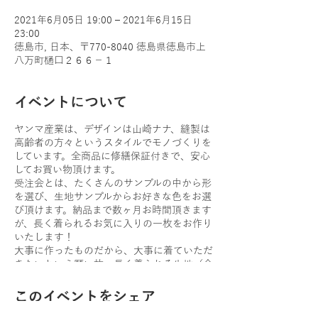
2021年6月05日 19:00 – 2021年6月15日
23:00
徳島市, 日本、〒770-8040 徳島県徳島市上
八万町樋口２６６−１
イベントについて
ヤンマ産業は、デザインは山崎ナナ、縫製は
高齢者の方々というスタイルでモノづくりを
しています。全商品に修繕保証付きで、安心
してお買い物頂けます。
受注会とは、たくさんのサンプルの中から形
を選び、生地サンプルからお好きな色をお選
び頂けます。納品まで数ヶ月お時間頂きます
が、長く着られるお気に入りの一枚をお作り
いたします！
大事に作ったものだから、大事に着ていただ
きたいという願い故、長く着られる生地（会
津木綿や国産麻布）やデザインにこだわって
います。どうぞお気軽にお越し下さいませ。
このイベントをシェア
ㅤㅤㅤㅤㅤㅤㅤㅤㅤㅤㅤㅤㅤ ㅤㅤㅤㅤㅤㅤㅤㅤㅤㅤㅤㅤㅤ