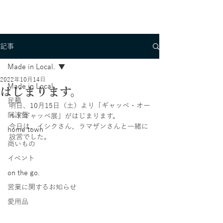
記事
Made in Local.
2022年10月14日
Made in Local.
はじまります。
民藝
明日、10月15日（土）より「ギャッベ・オー
阿波藍
ルドギャッベ展」がはじまります。
今日は、イシクさん、ラマザンさんと一緒に
home town
設営でした。
商いもの
イベント
on the go.
営業に関するお知らせ
愛用品