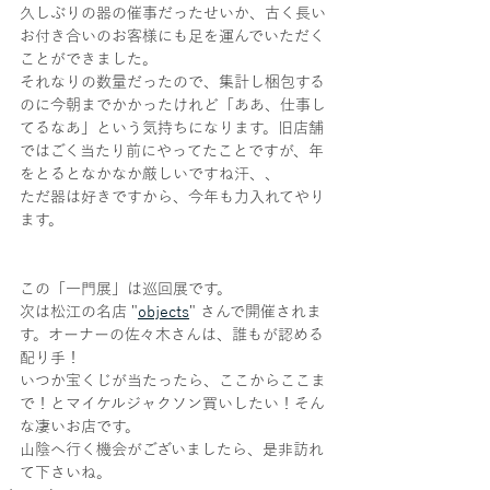
久しぶりの器の催事だったせいか、古く長い
お付き合いのお客様にも足を運んでいただく
ことができました。
それなりの数量だったので、集計し梱包する
のに今朝までかかったけれど「ああ、仕事し
てるなあ」という気持ちになります。旧店舗
ではごく当たり前にやってたことですが、年
をとるとなかなか厳しいですね汗、、
ただ器は好きですから、今年も力入れてやり
ます。
この「一門展」は巡回展です。
次は松江の名店 "
objects
" さんで開催されま
す。オーナーの佐々木さんは、誰もが認める
配り手！
いつか宝くじが当たったら、ここからここま
で！とマイケルジャクソン買いしたい！そん
な凄いお店です。
山陰へ行く機会がございましたら、是非訪れ
て下さいね。