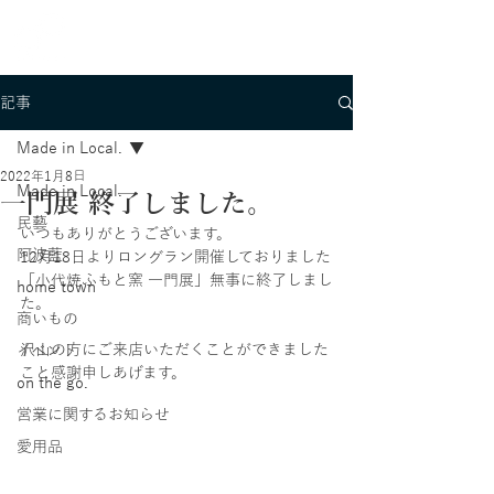
記事
Made in Local.
2022年1月8日
Made in Local.
一門展 終了しました。
民藝
いつもありがとうございます。
阿波藍
12月18日よりロングラン開催しておりました
「小代焼ふもと窯 一門展」無事に終了しまし
home town
た。
商いもの
沢山の方にご来店いただくことができました
イベント
こと感謝申しあげます。
on the go.
営業に関するお知らせ
愛用品