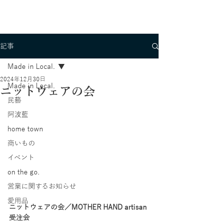
記事
Made in Local.
2024年12月30日
Made in Local.
ニットウェアの会
民藝
阿波藍
home town
商いもの
イベント
on the go.
営業に関するお知らせ
愛用品
ニットウェアの会／MOTHER HAND artisan 
受注会