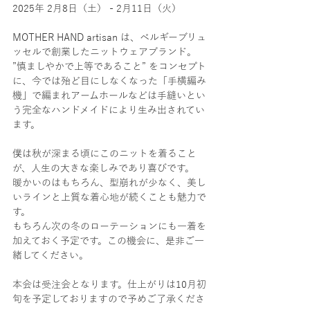
2025年 2月8日（土） - 2月11日（火）
MOTHER HAND artisan は、ベルギーブリュ
ッセルで創業したニットウェアブランド。
”慎ましやかで上等であること” をコンセプト
に、今では殆ど目にしなくなった「手横編み
機」で編まれアームホールなどは手縫いとい
う完全なハンドメイドにより生み出されてい
ます。
僕は秋が深まる頃にこのニットを着ること
が、人生の大きな楽しみであり喜びです。
暖かいのはもちろん、型崩れが少なく、美し
いラインと上質な着心地が続くことも魅力で
す。
もちろん次の冬のローテーションにも一着を
加えておく予定です。この機会に、是非ご一
緒してください。
本会は受注会となります。仕上がりは10月初
旬を予定しておりますので予めご了承くださ