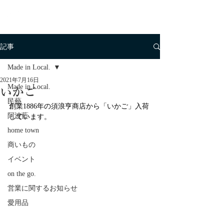
記事
Made in Local.
2021年7月16日
Made in Local.
いかご
民藝
創業1886年の須浪亨商店から「いかご」入荷
阿波藍
しています。
home town
商いもの
イベント
on the go.
営業に関するお知らせ
愛用品